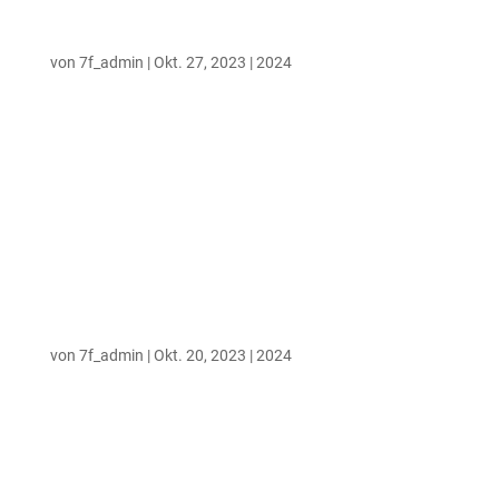
BLIND GUARDIAN
von
7f_admin
|
Okt. 27, 2023
|
2024
Blind Guardian + Bad Butler + Tricksters Day
Sonntag, 18. August 2024 Burgplatz
Illingen/Saar, Illingen JETZT TICKETS
KAUFEN: Ticket.io | ab 59,10€ Ticket
Regional | ab 59,95€ Eventim | ab 61,60€
Lineup Beim Rooky Band Battle wurden 2
Bands ausgewählt, welche am 18.8....
IN EXTREMO
von
7f_admin
|
Okt. 20, 2023
|
2024
In Extremo +Versengold +Projekt Ju Carpe
Noctem – Burgentour 2024 Freitag, 16.
August 2024 Burgplatz Illingen/Saar, Illingen
JETZT TICKETS KAUFEN: Ticket.io | ab