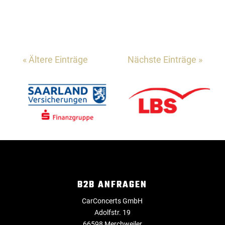
59,95€ Ticket Regional | ab 59,95€ Eventim |
ab 62,45€ Lineup Der geplante zeitliche
Ablauf ist...
« Ältere Einträge
Nächste Einträge »
B2B ANFRAGEN
CarConcerts GmbH
Adolfstr. 19
66598 Merchweiler