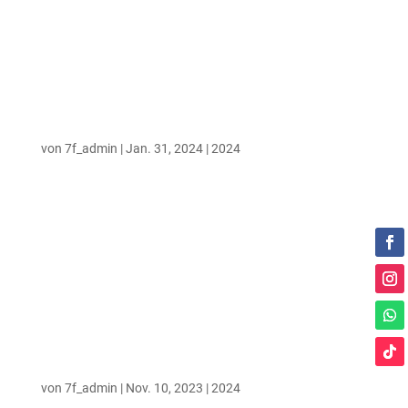
JULI & SÖHNE MANNHEIMS
von
7f_admin
|
Jan. 31, 2024
|
2024
Juli & Söhne Mannheims + Blomkwist +
Griezgram Donnerstag, 15. August 2024
Burgplatz Illingen/Saar, Illingen Beginn: 16:00
Uhr JETZT TICKETS KAUFEN: Ticket.io | ab
48,90€ Ticket Regional | ab 48,90€ Eventim |
ab 52,25€ Lineup Beim Rooky Band Battle
wurden 2 Bands...
MANDO DIAO
von
7f_admin
|
Nov. 10, 2023
|
2024